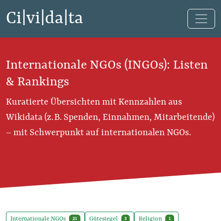
Ci|vi|da|ta
Internationale NGOs (INGOs): Listen
& Rankings
Kuratierte Übersichten mit Kennzahlen aus
Wikidata (z. B. Spenden, Einnahmen, Mitarbeitende)
– mit Schwerpunkt auf internationalen NGOs.
Internationale NGOs
Gütesiegel
Religion
21
3
1