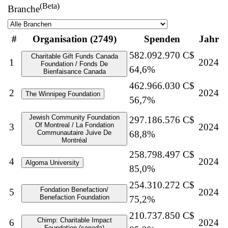
(Beta)
Branche
#
Organisation (2749)
Spenden
Jahr
582.092.970 C$
Charitable Gift Funds Canada
1
2024
Foundation / Fonds De
64,6%
Bienfaisance Canada
462.966.030 C$
2
2024
The Winnipeg Foundation
56,7%
Jewish Community Foundation
297.186.576 C$
Of Montreal / La Fondation
3
2024
Communautaire Juive De
68,8%
Montréal
258.798.497 C$
4
2024
Algoma University
85,0%
254.310.272 C$
Fondation Benefaction/
5
2024
Benefaction Foundation
75,2%
210.737.850 C$
Chimp: Charitable Impact
6
2024
Foundation (canada)