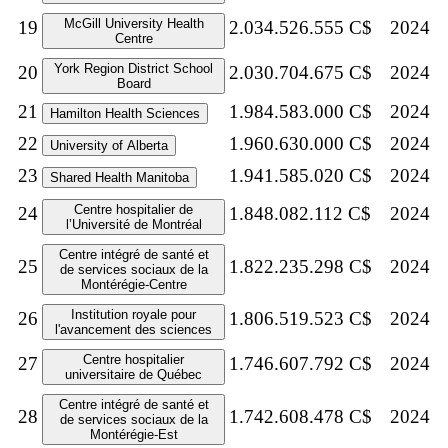
McGill University Health
19
2.034.526.555 C$
2024
Centre
York Region District School
20
2.030.704.675 C$
2024
Board
21
1.984.583.000 C$
2024
Hamilton Health Sciences
22
1.960.630.000 C$
2024
University of Alberta
23
1.941.585.020 C$
2024
Shared Health Manitoba
Centre hospitalier de
24
1.848.082.112 C$
2024
l’Université de Montréal
Centre intégré de santé et
25
1.822.235.298 C$
2024
de services sociaux de la
Montérégie-Centre
Institution royale pour
26
1.806.519.523 C$
2024
l'avancement des sciences
Centre hospitalier
27
1.746.607.792 C$
2024
universitaire de Québec
Centre intégré de santé et
28
1.742.608.478 C$
2024
de services sociaux de la
Montérégie-Est