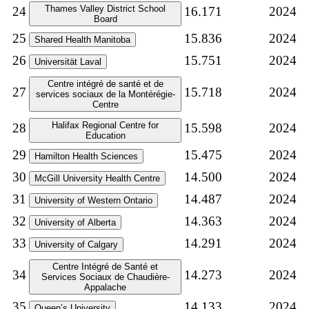
Thames Valley District School
24
16.171
2024
Board
25
15.836
2024
Shared Health Manitoba
26
15.751
2024
Universität Laval
Centre intégré de santé et de
27
15.718
2024
services sociaux de la Montérégie-
Centre
Halifax Regional Centre for
28
15.598
2024
Education
29
15.475
2024
Hamilton Health Sciences
30
14.500
2024
McGill University Health Centre
31
14.487
2024
University of Western Ontario
32
14.363
2024
University of Alberta
33
14.291
2024
University of Calgary
Centre Intégré de Santé et
34
14.273
2024
Services Sociaux de Chaudière-
Appalache
35
14.133
2024
Queen’s University