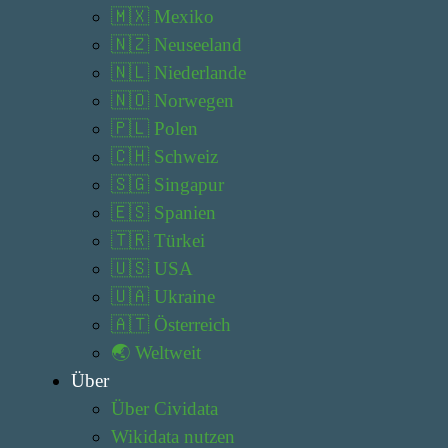
🇲🇽 Mexiko
🇳🇿 Neuseeland
🇳🇱 Niederlande
🇳🇴 Norwegen
🇵🇱 Polen
🇨🇭 Schweiz
🇸🇬 Singapur
🇪🇸 Spanien
🇹🇷 Türkei
🇺🇸 USA
🇺🇦 Ukraine
🇦🇹 Österreich
🌏 Weltweit
Über
Über Cividata
Wikidata nutzen