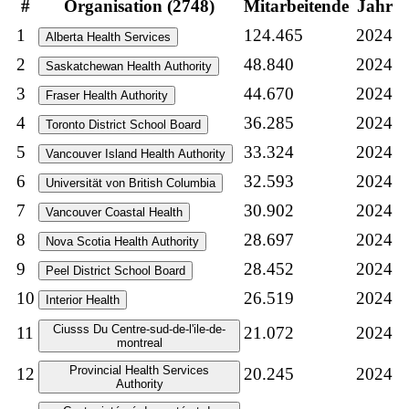
#
Organisation (2748)
Mitarbeitende
Jahr
1
124.465
2024
Alberta Health Services
2
48.840
2024
Saskatchewan Health Authority
3
44.670
2024
Fraser Health Authority
4
36.285
2024
Toronto District School Board
5
33.324
2024
Vancouver Island Health Authority
6
32.593
2024
Universität von British Columbia
7
30.902
2024
Vancouver Coastal Health
8
28.697
2024
Nova Scotia Health Authority
9
28.452
2024
Peel District School Board
10
26.519
2024
Interior Health
Ciusss Du Centre-sud-de-l'ile-de-
11
21.072
2024
montreal
Provincial Health Services
12
20.245
2024
Authority