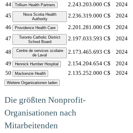
44
2.243.203.000 C$
2024
Trillium Health Partners
Nova Scotia Health
45
2.236.319.000 C$
2024
Authority
46
2.201.281.000 C$
2024
Providence Health Care
Toronto Catholic District
47
2.197.033.593 C$
2024
School Board
Centre de services scolaire
48
2.173.465.693 C$
2024
de Laval
49
2.154.204.654 C$
2024
Hennick Humber Hospital
50
2.135.252.000 C$
2024
Mackenzie Health
Weitere Organisationen laden
Die größten Nonprofit-
Organisationen nach
Mitarbeitenden