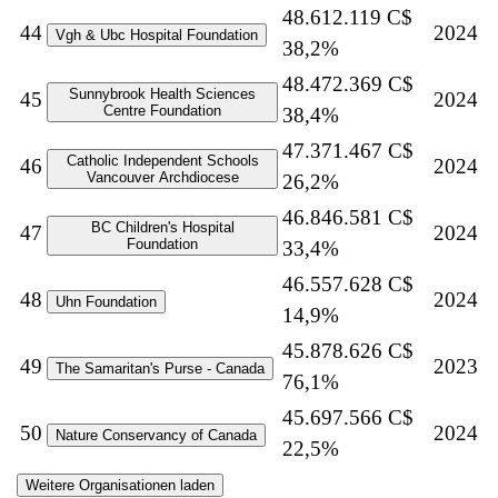
48.612.119 C$
44
2024
Vgh & Ubc Hospital Foundation
38,2%
48.472.369 C$
Sunnybrook Health Sciences
45
2024
Centre Foundation
38,4%
47.371.467 C$
Catholic Independent Schools
46
2024
Vancouver Archdiocese
26,2%
46.846.581 C$
BC Children's Hospital
47
2024
Foundation
33,4%
46.557.628 C$
48
2024
Uhn Foundation
14,9%
45.878.626 C$
49
2023
The Samaritan's Purse - Canada
76,1%
45.697.566 C$
50
2024
Nature Conservancy of Canada
22,5%
Weitere Organisationen laden