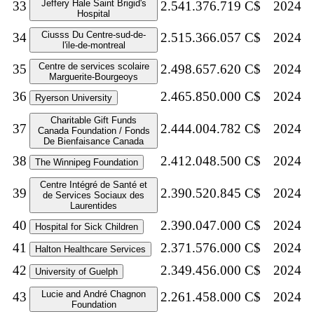
Jeffery Hale Saint Brigid's
33
2.541.376.719 C$
2024
Hospital
Ciusss Du Centre-sud-de-
34
2.515.366.057 C$
2024
l'ile-de-montreal
Centre de services scolaire
35
2.498.657.620 C$
2024
Marguerite-Bourgeoys
36
2.465.850.000 C$
2024
Ryerson University
Charitable Gift Funds
37
2.444.004.782 C$
2024
Canada Foundation / Fonds
De Bienfaisance Canada
38
2.412.048.500 C$
2024
The Winnipeg Foundation
Centre Intégré de Santé et
39
2.390.520.845 C$
2024
de Services Sociaux des
Laurentides
40
2.390.047.000 C$
2024
Hospital for Sick Children
41
2.371.576.000 C$
2024
Halton Healthcare Services
42
2.349.456.000 C$
2024
University of Guelph
Lucie and André Chagnon
43
2.261.458.000 C$
2024
Foundation