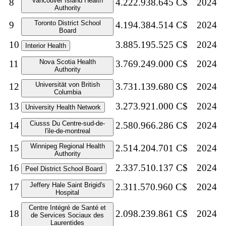
Vancouver Island Health
8
4.222.938.645 C$
2024
Authority
Toronto District School
9
4.194.384.514 C$
2024
Board
10
3.885.195.525 C$
2024
Interior Health
Nova Scotia Health
11
3.769.249.000 C$
2024
Authority
Universität von British
12
3.731.139.680 C$
2024
Columbia
13
3.273.921.000 C$
2024
University Health Network
Ciusss Du Centre-sud-de-
14
2.580.966.286 C$
2024
l'ile-de-montreal
Winnipeg Regional Health
15
2.514.204.701 C$
2024
Authority
16
2.337.510.137 C$
2024
Peel District School Board
Jeffery Hale Saint Brigid's
17
2.311.570.960 C$
2024
Hospital
Centre Intégré de Santé et
18
2.098.239.861 C$
2024
de Services Sociaux des
Laurentides