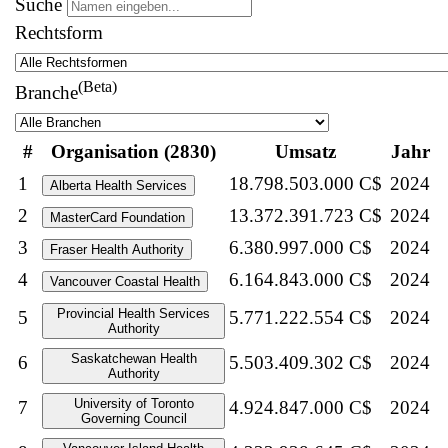
Suche
Rechtsform
(Beta)
Branche
#
Organisation (2830)
Umsatz
Jahr
1
18.798.503.000 C$
2024
Alberta Health Services
2
13.372.391.723 C$
2024
MasterCard Foundation
3
6.380.997.000 C$
2024
Fraser Health Authority
4
6.164.843.000 C$
2024
Vancouver Coastal Health
Provincial Health Services
5
5.771.222.554 C$
2024
Authority
Saskatchewan Health
6
5.503.409.302 C$
2024
Authority
University of Toronto
7
4.924.847.000 C$
2024
Governing Council