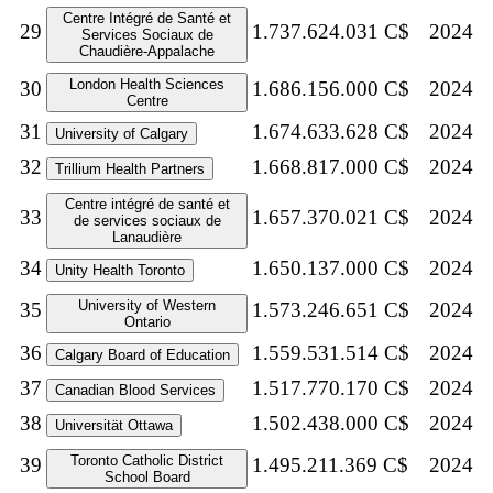
Centre Intégré de Santé et
29
1.737.624.031 C$
2024
Services Sociaux de
Chaudière-Appalache
London Health Sciences
30
1.686.156.000 C$
2024
Centre
31
1.674.633.628 C$
2024
University of Calgary
32
1.668.817.000 C$
2024
Trillium Health Partners
Centre intégré de santé et
33
1.657.370.021 C$
2024
de services sociaux de
Lanaudière
34
1.650.137.000 C$
2024
Unity Health Toronto
University of Western
35
1.573.246.651 C$
2024
Ontario
36
1.559.531.514 C$
2024
Calgary Board of Education
37
1.517.770.170 C$
2024
Canadian Blood Services
38
1.502.438.000 C$
2024
Universität Ottawa
Toronto Catholic District
39
1.495.211.369 C$
2024
School Board