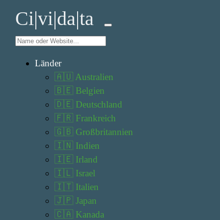
Ci|vi|da|ta
Länder
🇦🇺 Australien
🇧🇪 Belgien
🇩🇪 Deutschland
🇫🇷 Frankreich
🇬🇧 Großbritannien
🇮🇳 Indien
🇮🇪 Irland
🇮🇱 Israel
🇮🇹 Italien
🇯🇵 Japan
🇨🇦 Kanada