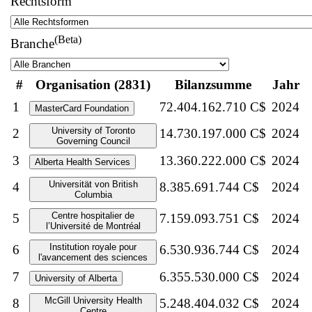
Rechtsform
(Beta)
Branche
#
Organisation (2831)
Bilanzsumme
Jahr
1
72.404.162.710 C$
2024
MasterCard Foundation
University of Toronto
2
14.730.197.000 C$
2024
Governing Council
3
13.360.222.000 C$
2024
Alberta Health Services
Universität von British
4
8.385.691.744 C$
2024
Columbia
Centre hospitalier de
5
7.159.093.751 C$
2024
l’Université de Montréal
Institution royale pour
6
6.530.936.744 C$
2024
l'avancement des sciences
7
6.355.530.000 C$
2024
University of Alberta
McGill University Health
8
5.248.404.032 C$
2024
Centre