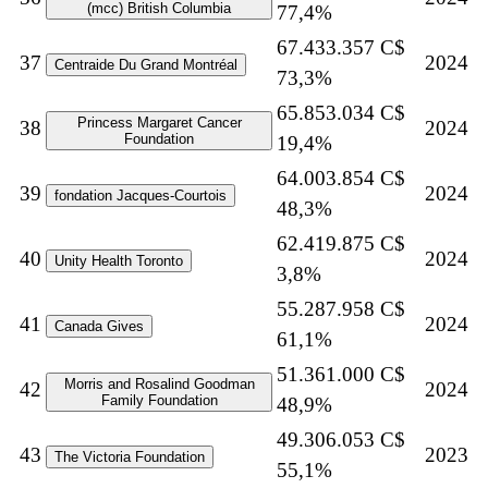
(mcc) British Columbia
77,4%
67.433.357 C$
37
2024
Centraide Du Grand Montréal
73,3%
65.853.034 C$
Princess Margaret Cancer
38
2024
Foundation
19,4%
64.003.854 C$
39
2024
fondation Jacques-Courtois
48,3%
62.419.875 C$
40
2024
Unity Health Toronto
3,8%
55.287.958 C$
41
2024
Canada Gives
61,1%
51.361.000 C$
Morris and Rosalind Goodman
42
2024
Family Foundation
48,9%
49.306.053 C$
43
2023
The Victoria Foundation
55,1%