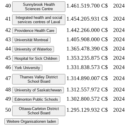
Sunnybrook Health
40
1.461.519.700 C$
2024
Sciences Centre
Integrated health and social
41
1.454.205.931 C$
2024
services centres of Laval
42
1.442.266.000 C$
2024
Providence Health Care
43
1.405.908.000 C$
2024
Universität Montreal
44
1.365.478.390 C$
2024
University of Waterloo
45
1.353.235.875 C$
2024
Hospital for Sick Children
46
1.331.838.573 C$
2024
York University
Thames Valley District
47
1.314.890.007 C$
2024
School Board
48
1.312.557.972 C$
2024
University of Saskatchewan
49
1.302.800.572 C$
2024
Edmonton Public Schools
Ottawa-Carleton District
50
1.295.129.932 C$
2024
School Board
Weitere Organisationen laden