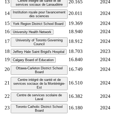
Centre intégré de santé et de
13
20.165
2024
services sociaux de Lanaudière
Institution royale pour l'avancement
14
20.011
2024
des sciences
15
19.369
2024
York Region District School Board
16
18.940
2024
University Health Network
University of Toronto Governing
17
18.912
2024
Council
18
18.703
2023
Jeffery Hale Saint Brigid's Hospital
19
16.840
2024
Calgary Board of Education
Ottawa-Carleton District School
20
16.749
2024
Board
Centre intégré de santé et de
21
16.510
2024
services sociaux de la Montérégie-
Est
Centre de services scolaire de
22
16.382
2024
Laval
Toronto Catholic District School
23
16.180
2024
Board