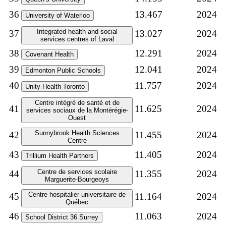
36
13.467
2024
University of Waterloo
Integrated health and social
37
13.027
2024
services centres of Laval
38
12.291
2024
Covenant Health
39
12.041
2024
Edmonton Public Schools
40
11.757
2024
Unity Health Toronto
Centre intégré de santé et de
41
11.625
2024
services sociaux de la Montérégie-
Ouest
Sunnybrook Health Sciences
42
11.455
2024
Centre
43
11.405
2024
Trillium Health Partners
Centre de services scolaire
44
11.355
2024
Marguerite-Bourgeoys
Centre hospitalier universitaire de
45
11.164
2024
Québec
46
11.063
2024
School District 36 Surrey