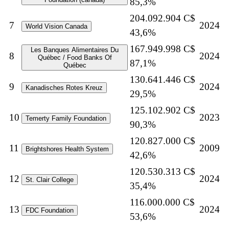
85,3%
204.092.904 C$
7
2024
World Vision Canada
43,6%
167.949.998 C$
Les Banques Alimentaires Du
8
2024
Québec / Food Banks Of
87,1%
Québec
130.641.446 C$
9
2024
Kanadisches Rotes Kreuz
29,5%
125.102.902 C$
10
2023
Temerty Family Foundation
90,3%
120.827.000 C$
11
2009
Brightshores Health System
42,6%
120.530.313 C$
12
2024
St. Clair College
35,4%
116.000.000 C$
13
2024
FDC Foundation
53,6%