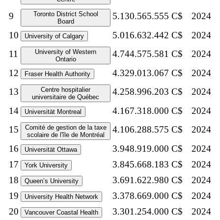
Toronto District School
9
5.130.565.555 C$
2024
Board
10
5.016.632.442 C$
2024
University of Calgary
University of Western
11
4.744.575.581 C$
2024
Ontario
12
4.329.013.067 C$
2024
Fraser Health Authority
Centre hospitalier
13
4.258.996.203 C$
2024
universitaire de Québec
14
4.167.318.000 C$
2024
Universität Montreal
Comité de gestion de la taxe
15
4.106.288.575 C$
2024
scolaire de l'île de Montréal
16
3.948.919.000 C$
2024
Universität Ottawa
17
3.845.668.183 C$
2024
York University
18
3.691.622.980 C$
2024
Queen’s University
19
3.378.669.000 C$
2024
University Health Network
20
3.301.254.000 C$
2024
Vancouver Coastal Health