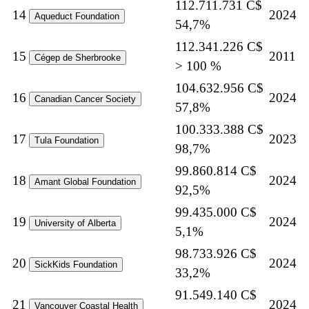
112.711.731 C$
14
2024
Aqueduct Foundation
54,7%
112.341.226 C$
15
2011
Cégep de Sherbrooke
> 100 %
104.632.956 C$
16
2024
Canadian Cancer Society
57,8%
100.333.388 C$
17
2023
Tula Foundation
98,7%
99.860.814 C$
18
2024
Amant Global Foundation
92,5%
99.435.000 C$
19
2024
University of Alberta
5,1%
98.733.926 C$
20
2024
SickKids Foundation
33,2%
91.549.140 C$
21
2024
Vancouver Coastal Health