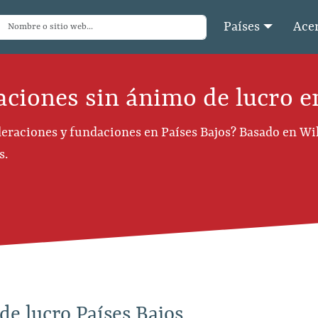
Países
Acer
ciones sin ánimo de lucro e
eraciones y fundaciones en Países Bajos? Basado en Wiki
s.
de lucro Países Bajos