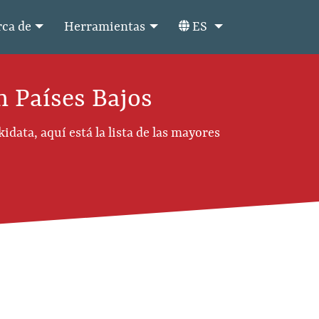
ca de
Herramientas
ES
n Países Bajos
data, aquí está la lista de las mayores