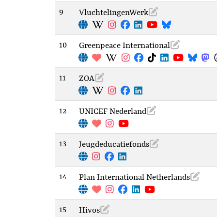
9
VluchtelingenWerk
10
Greenpeace International
11
ZOA
12
UNICEF Nederland
13
Jeugdeducatiefonds
14
Plan International Netherlands
15
Hivos