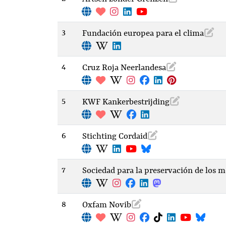
3
Fundación europea para el clima
4
Cruz Roja Neerlandesa
5
KWF Kankerbestrijding
6
Stichting Cordaid
7
Sociedad para la preservación de los m
8
Oxfam Novib