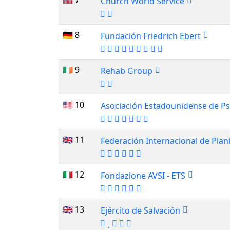
🇺🇸 7
Church World Service
🇩🇪 8
Fundación Friedrich Ebert
🇮🇪 9
Rehab Group
🇺🇸 10
Asociación Estadounidense de Ps
🇬🇧 11
Federación Internacional de Plani
🇮🇹 12
Fondazione AVSI - ETS
🇬🇧 13
Ejército de Salvación