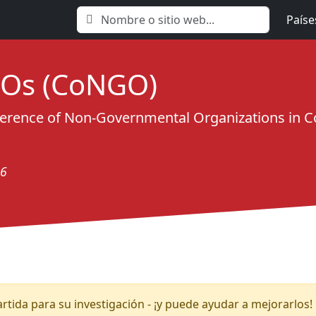
Paíse
GOs (CoNGO)
rence of Non-Governmental Organizations in Con
26
tida para su investigación - ¡y puede ayudar a mejorarlos!