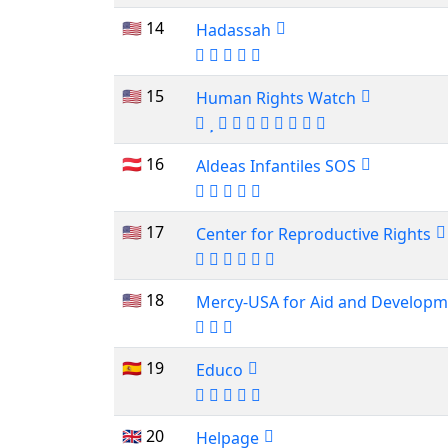
🇺🇸 14
Hadassah
🇺🇸 15
Human Rights Watch
🇦🇹 16
Aldeas Infantiles SOS
🇺🇸 17
Center for Reproductive Rights
🇺🇸 18
Mercy-USA for Aid and Developm
🇪🇸 19
Educo
🇬🇧 20
Helpage