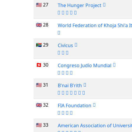
🇺🇸 27
The Hunger Project
🇬🇧 28
World Federation of Khoja Shi'a
🇿🇦 29
Civicus
🇨🇭 30
Congreso Judío Mundial
🇺🇸 31
B'nai B'rith
🇬🇧 32
FIA Foundation
🇺🇸 33
American Association of Univer