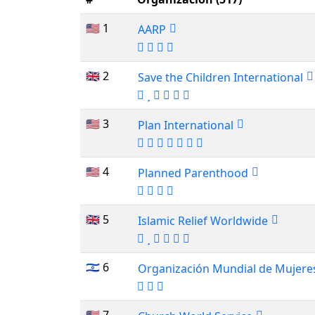
🇺🇸 1
AARP
🇬🇧 2
Save the Children International
🇺🇸 3
Plan International
🇺🇸 4
Planned Parenthood
🇬🇧 5
Islamic Relief Worldwide
🇮🇱 6
Organización Mundial de Mujeres