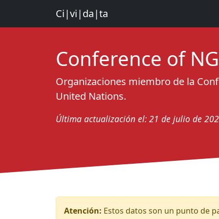
Ci|vi|da|ta
Conference of N
Organizaciones miembro de la Confe
United Nations.
Última actualización el: 21 de julio de 20
Atención:
Estos datos son un punto de par