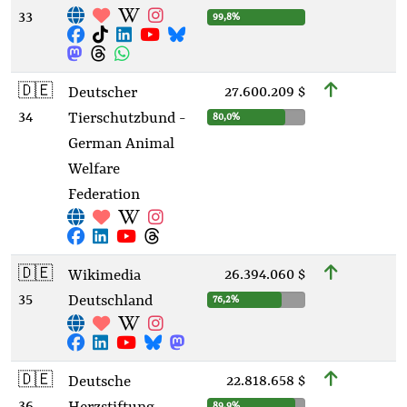
33
99,8%
🇩🇪
27.600.209 $
Deutscher
34
Tierschutzbund -
80,0%
German Animal
Welfare
Federation
🇩🇪
26.394.060 $
Wikimedia
35
Deutschland
76,2%
🇩🇪
22.818.658 $
Deutsche
36
89,9%