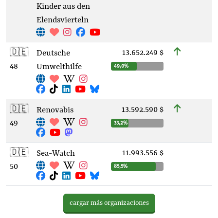
Kinder aus den
Elendsvierteln
🇩🇪
13.652.249 $
Deutsche
48
Umwelthilfe
49,0%
🇩🇪
13.592.590 $
Renovabis
49
33,2%
🇩🇪
11.993.556 $
Sea-Watch
50
85,5%
cargar más organizaciones