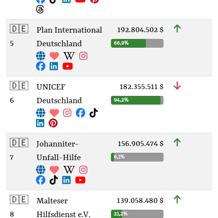
🇩🇪
192.804.502 $
Plan International
5
Deutschland
66,9%
🇩🇪
182.355.511 $
UNICEF
6
Deutschland
94,2%
🇩🇪
156.905.474 $
Johanniter-
7
Unfall-Hilfe
6,1%
🇩🇪
139.058.480 $
Malteser
8
Hilfsdienst e.V.
21,2%