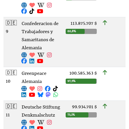
🇩🇪
113.875.707 $
Confederacion de
9
Trabajadores y
60,8%
Samaritanos de
Alemania
🇩🇪
100.585.363 $
Greenpeace
10
Alemania
97,5%
🇩🇪
99.934.701 $
Deutsche Stiftung
11
Denkmalschutz
73,1%