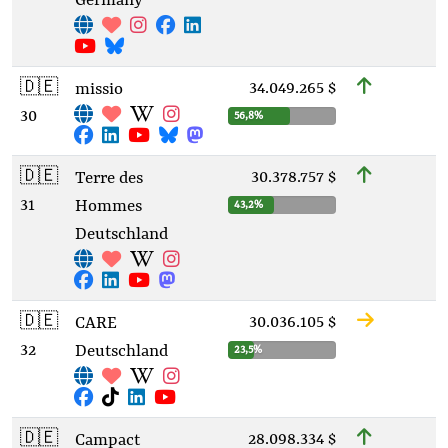
Germany
🇩🇪
34.049.265 $
missio
30
56,8%
🇩🇪
30.378.757 $
Terre des
31
Hommes
43,2%
Deutschland
🇩🇪
30.036.105 $
CARE
32
Deutschland
23,5%
🇩🇪
28.098.334 $
Campact