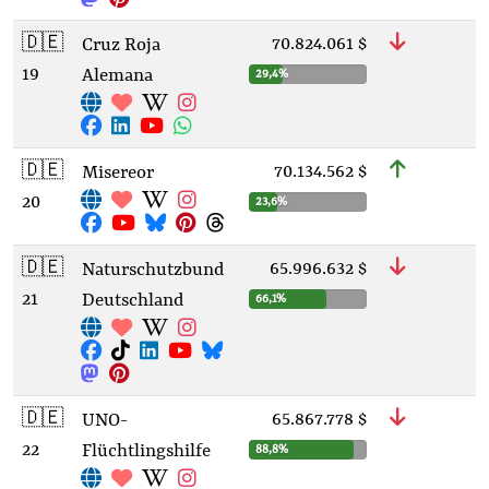
🇩🇪
70.824.061 $
Cruz Roja
19
Alemana
29,4%
🇩🇪
70.134.562 $
Misereor
20
23,6%
🇩🇪
65.996.632 $
Naturschutzbund
21
Deutschland
66,1%
🇩🇪
65.867.778 $
UNO-
22
Flüchtlingshilfe
88,8%