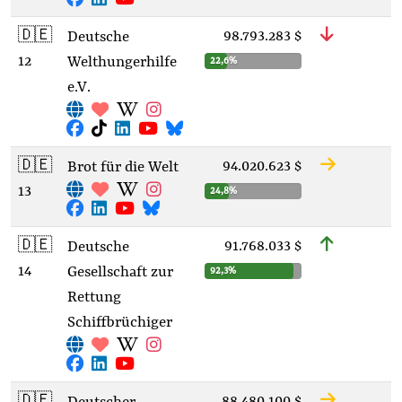
🇩🇪
98.793.283 $
Deutsche
12
Welthungerhilfe
22,6%
e.V.
🇩🇪
94.020.623 $
Brot für die Welt
13
24,8%
🇩🇪
91.768.033 $
Deutsche
14
Gesellschaft zur
92,3%
Rettung
Schiffbrüchiger
🇩🇪
88.480.100 $