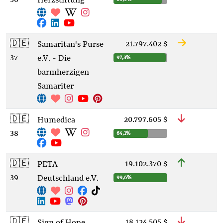
Herzstiftung
🇩🇪
21.797.402 $
Samaritan's Purse
37
e.V. - Die
97,3%
barmherzigen
Samariter
🇩🇪
20.797.605 $
Humedica
38
64,1%
🇩🇪
19.102.370 $
PETA
39
Deutschland e.V.
99,6%
🇩🇪
18.124.505 $
Sign of Hope