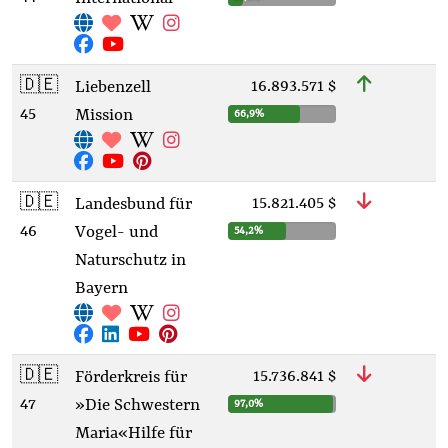
🇩🇪
16.893.571 $
Liebenzell
45
Mission
66,9%
🇩🇪
15.821.405 $
Landesbund für
46
Vogel- und
54,2%
Naturschutz in
Bayern
🇩🇪
15.736.841 $
Förderkreis für
47
»Die Schwestern
97,0%
Maria« Hilfe für