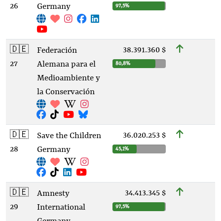
26
Germany
97,5%
🇩🇪
38.391.360 $
Federación
27
Alemana para el
80,8%
Medioambiente y
la Conservación
🇩🇪
36.020.253 $
Save the Children
28
Germany
45,1%
🇩🇪
34.413.345 $
Amnesty
29
International
97,5%