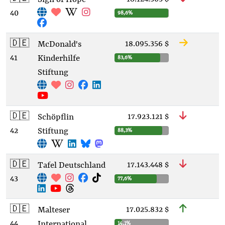
40
98,6%
🇩🇪
18.095.356 $
McDonald's
41
Kinderhilfe
83,6%
Stiftung
🇩🇪
17.923.121 $
Schöpflin
42
Stiftung
88,3%
🇩🇪
17.143.448 $
Tafel Deutschland
43
77,6%
🇩🇪
17.025.832 $
Malteser
44
International
14,1%