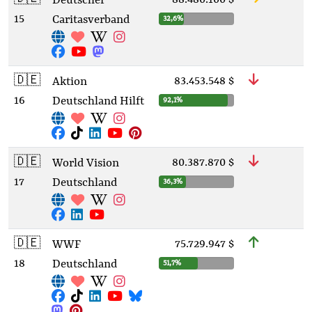
Deutscher
15
Caritasverband
32,6%
🇩🇪
83.453.548 $
Aktion
16
Deutschland Hilft
92,1%
🇩🇪
80.387.870 $
World Vision
17
Deutschland
36,3%
🇩🇪
75.729.947 $
WWF
18
Deutschland
51,7%