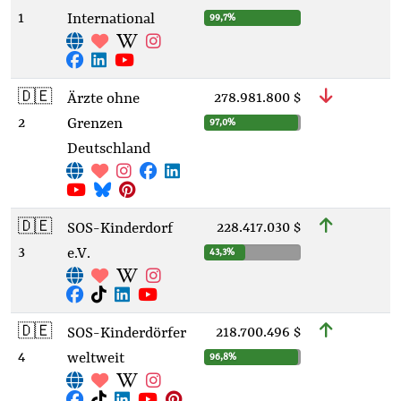
1
International
99,7%
🇩🇪
278.981.800 $
Ärzte ohne
2
Grenzen
97,0%
Deutschland
🇩🇪
228.417.030 $
SOS-Kinderdorf
3
e.V.
43,3%
🇩🇪
218.700.496 $
SOS-Kinderdörfer
4
weltweit
96,8%