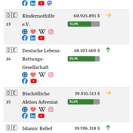
🇩🇪
60.925.891 $
Kindernothilfe
23
e.V.
72,9%
🇩🇪
48.103.460 $
Deutsche Lebens-
24
Rettungs-
85,3%
Gesellschaft
🇩🇪
39.935.513 $
Bischöfliche
25
Aktion Adveniat
81,2%
🇩🇪
39.706.318 $
Islamic Relief