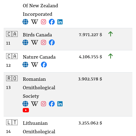
Of New Zealand
Incorporated
🇨🇦
7.971.227 $
Birds Canada
11
🇨🇦
4.106.755 $
Nature Canada
12
🇷🇴
3.902.578 $
Romanian
13
Ornithological
Society
🇱🇹
3.255.062 $
Lithuanian
14
Ornithological