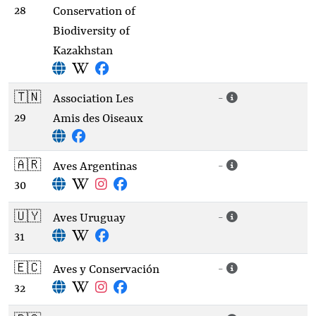
28
Conservation of
Biodiversity of
Kazakhstan
🇹🇳
-
Association Les
29
Amis des Oiseaux
🇦🇷
-
Aves Argentinas
30
🇺🇾
-
Aves Uruguay
31
🇪🇨
-
Aves y Conservación
32