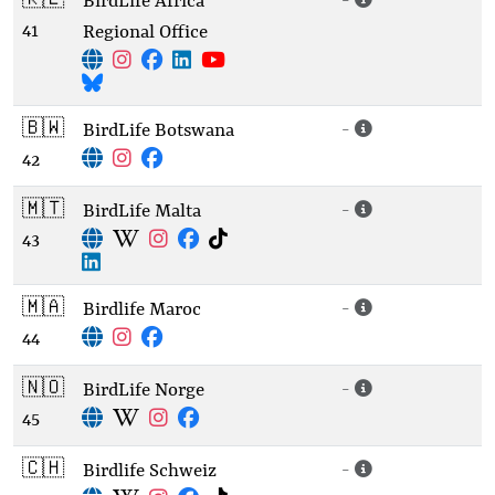
🇰🇪
-
BirdLife Africa
41
Regional Office
🇧🇼
-
BirdLife Botswana
42
🇲🇹
-
BirdLife Malta
43
🇲🇦
-
Birdlife Maroc
44
🇳🇴
-
BirdLife Norge
45
🇨🇭
-
Birdlife Schweiz