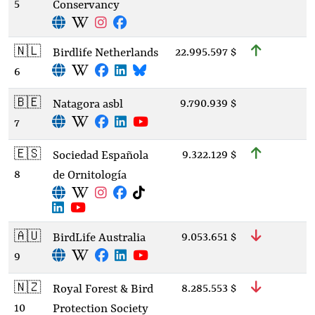
5
Conservancy
🇳🇱
22.995.597 $
Birdlife Netherlands
6
🇧🇪
9.790.939 $
Natagora asbl
7
🇪🇸
9.322.129 $
Sociedad Española
8
de Ornitología
🇦🇺
9.053.651 $
BirdLife Australia
9
🇳🇿
8.285.553 $
Royal Forest & Bird
10
Protection Society