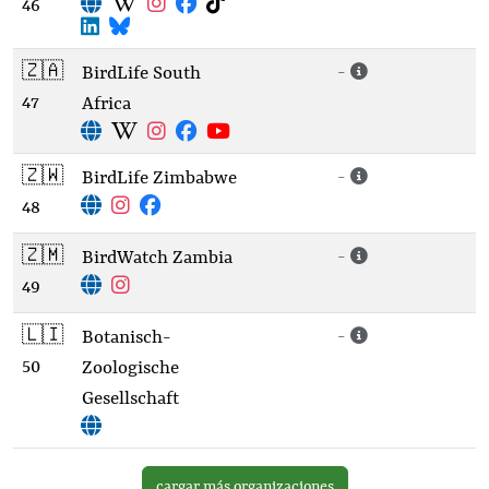
46
🇿🇦
-
BirdLife South
47
Africa
🇿🇼
-
BirdLife Zimbabwe
48
🇿🇲
-
BirdWatch Zambia
49
🇱🇮
-
Botanisch-
50
Zoologische
Gesellschaft
cargar más organizaciones