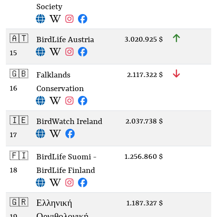
Society
🇦🇹
3.020.925 $
BirdLife Austria
15
🇬🇧
2.117.322 $
Falklands
16
Conservation
🇮🇪
2.037.738 $
BirdWatch Ireland
17
🇫🇮
1.256.860 $
BirdLife Suomi -
18
BirdLife Finland
🇬🇷
1.187.327 $
Ελληνική
19