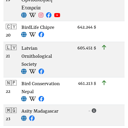
Ορνιθολογική
Εταιρεία
🇨🇾
642.244 $
BirdLife Chipre
20
🇱🇻
605.451 $
Latvian
21
Ornithological
Society
🇳🇵
461.213 $
Bird Conservation
22
Nepal
🇲🇬
-
Asity Madagascar
23