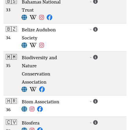
🇧🇸
-
Bahamas National
33
Trust
🇧🇿
-
Belize Audubon
34
Society
🇲🇲
-
Biodiversity and
35
Nature
Conservation
Association
🇭🇷
-
Biom Association
36
🇨🇻
-
Biosfera