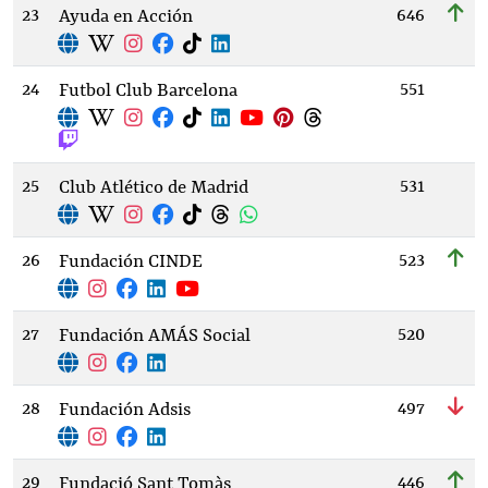
23
646
Ayuda en Acción
24
551
Futbol Club Barcelona
25
531
Club Atlético de Madrid
26
523
Fundación CINDE
27
520
Fundación AMÁS Social
28
497
Fundación Adsis
29
446
Fundació Sant Tomàs