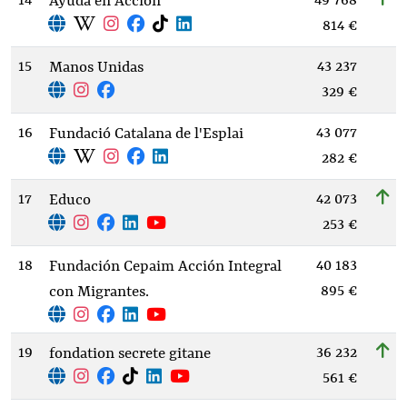
14
49 768
Ayuda en Acción
814 €
15
43 237
Manos Unidas
329 €
16
43 077
Fundació Catalana de l'Esplai
282 €
17
42 073
Educo
253 €
18
40 183
Fundación Cepaim Acción Integral
895 €
con Migrantes.
19
36 232
fondation secrete gitane
561 €