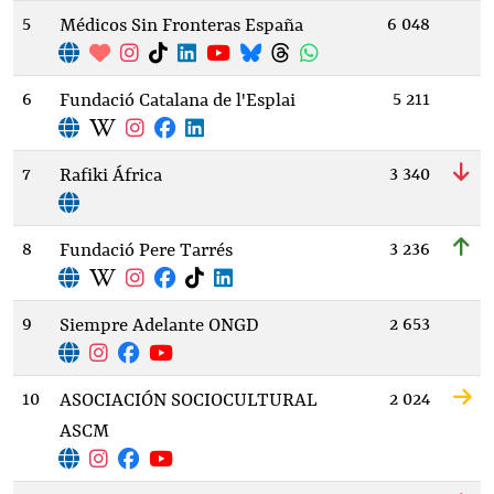
5
6 048
Médicos Sin Fronteras España
6
5 211
Fundació Catalana de l'Esplai
7
3 340
Rafiki África
8
3 236
Fundació Pere Tarrés
9
2 653
Siempre Adelante ONGD
10
2 024
ASOCIACIÓN SOCIOCULTURAL
ASCM