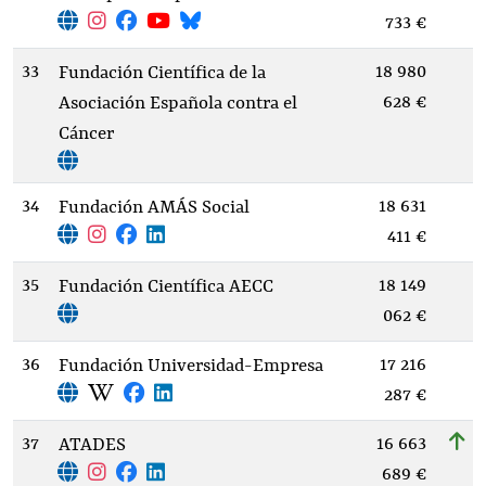
733 €
33
18 980
Fundación Científica de la
628 €
Asociación Española contra el
Cáncer
34
18 631
Fundación AMÁS Social
411 €
35
18 149
Fundación Científica AECC
062 €
36
17 216
Fundación Universidad-Empresa
287 €
37
16 663
ATADES
689 €