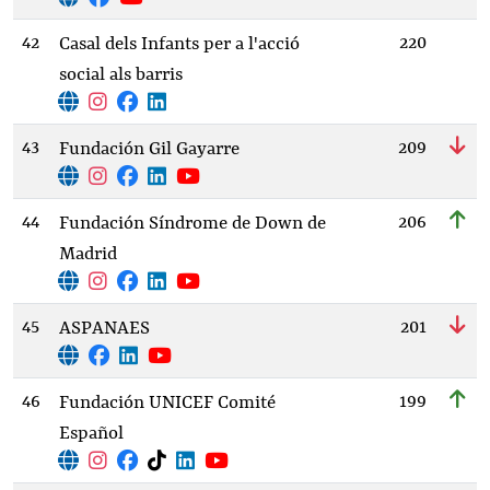
42
220
Casal dels Infants per a l'acció
social als barris
43
209
Fundación Gil Gayarre
44
206
Fundación Síndrome de Down de
Madrid
45
201
ASPANAES
46
199
Fundación UNICEF Comité
Español