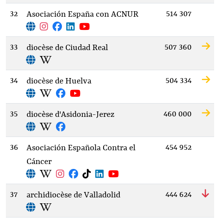
32
514 307
Asociación España con ACNUR
33
507 360
diocèse de Ciudad Real
34
504 334
diocèse de Huelva
35
460 000
diocèse d'Asidonia-Jerez
36
454 952
Asociación Española Contra el
Cáncer
37
444 624
archidiocèse de Valladolid