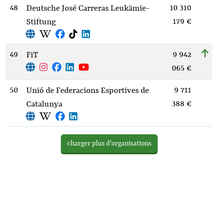
48
10 310
Deutsche José Carreras Leukämie-
179 €
Stiftung
49
9 942
FiT
065 €
50
9 711
Unió de Federacions Esportives de
388 €
Catalunya
charger plus d'organisations