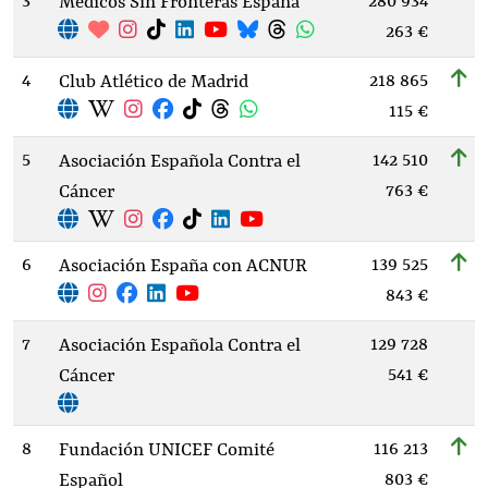
3
280 934
Médicos Sin Fronteras España
263 €
4
218 865
Club Atlético de Madrid
115 €
5
142 510
Asociación Española Contra el
763 €
Cáncer
6
139 525
Asociación España con ACNUR
843 €
7
129 728
Asociación Española Contra el
541 €
Cáncer
8
116 213
Fundación UNICEF Comité
803 €
Español