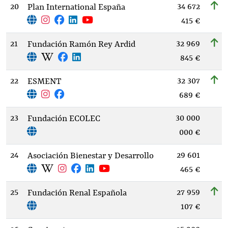
20
34 672
Plan International España
415 €
21
32 969
Fundación Ramón Rey Ardid
845 €
22
32 307
ESMENT
689 €
23
30 000
Fundación ECOLEC
000 €
24
29 601
Asociación Bienestar y Desarrollo
465 €
25
27 959
Fundación Renal Española
107 €