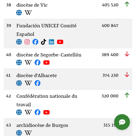
38
405 520
diocèse de Vic
39
400 847
Fundación UNICEF Comité
Español
40
389 400
diocèse de Segorbe-Castellón
41
374 230
diocèse d'Albacete
42
320 000
Confédération nationale du
travail
43
315 191
archidiocèse de Burgos