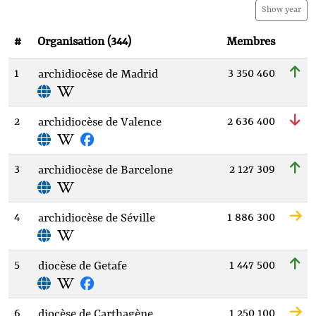
Show year
#
Organisation (344)
Membres
1
3 350 460
archidiocèse de Madrid
2
2 636 400
archidiocèse de Valence
3
2 127 309
archidiocèse de Barcelone
4
1 886 300
archidiocèse de Séville
5
1 447 500
diocèse de Getafe
6
1 250 100
diocèse de Carthagène