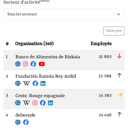
(Beta)
Secteur d'activité
Show year
#
Organisation (349)
Employés
1
21 903
Banco de Alimentos de Bizkaia
2
15 788
Fundación Ramón Rey Ardid
3
14 783
Croix-Rouge espagnole
4
14 420
delwende