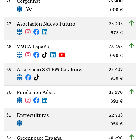
26
25 900
Corpinnat
000 €
27
25 293
Asociación Nuevo Futuro
972 €
28
24 255
YMCA España
090 €
29
23 407
Associació SETEM Catalunya
930 €
30
23 270
Fundación Adsis
392 €
31
22 725
Entreculturas
058 €
32
20 296
Greenpeace España