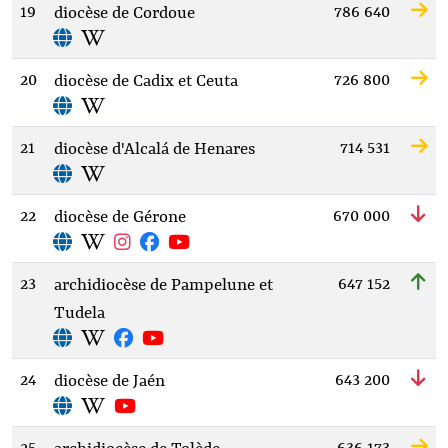
19
786 640
diocèse de Cordoue
20
726 800
diocèse de Cadix et Ceuta
21
714 531
diocèse d'Alcalá de Henares
22
670 000
diocèse de Gérone
23
647 152
archidiocèse de Pampelune et
Tudela
24
643 200
diocèse de Jaén