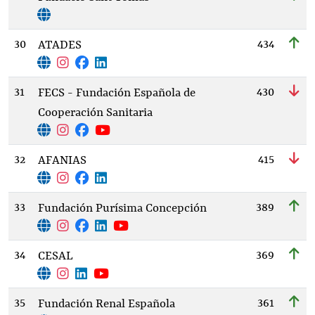
30
434
ATADES
31
430
FECS - Fundación Española de
Cooperación Sanitaria
32
415
AFANIAS
33
389
Fundación Purísima Concepción
34
369
CESAL
35
361
Fundación Renal Española