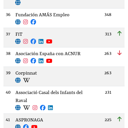
36
348
Fundación AMÁS Empleo
37
313
FiT
38
263
Asociación España con ACNUR
39
263
Corpinnat
40
231
Associació Casal dels Infants del
Raval
41
225
ASPRONAGA