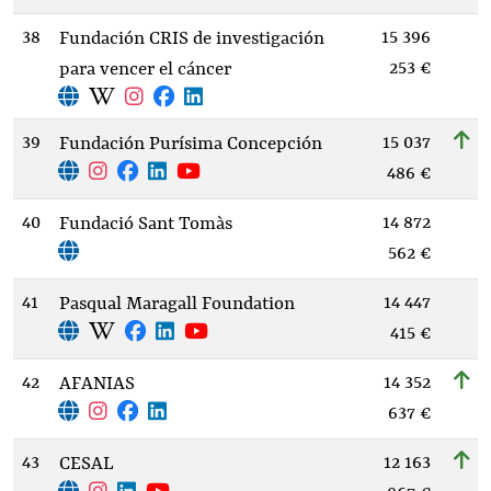
38
15 396
Fundación CRIS de investigación
253 €
para vencer el cáncer
39
15 037
Fundación Purísima Concepción
486 €
40
14 872
Fundació Sant Tomàs
562 €
41
14 447
Pasqual Maragall Foundation
415 €
42
14 352
AFANIAS
637 €
43
12 163
CESAL