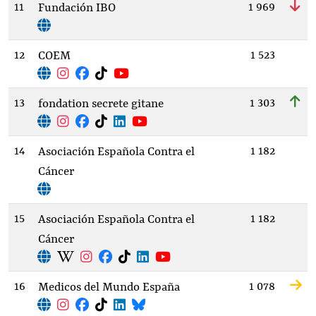
11
1 969
Fundación IBO
12
1 523
COEM
13
1 303
fondation secrete gitane
14
1 182
Asociación Española Contra el
Cáncer
15
1 182
Asociación Española Contra el
Cáncer
16
1 078
Medicos del Mundo España