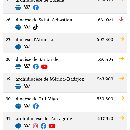
25
636 173
archidiocèse de Tolède
26
631 021
diocèse de Saint-Sébastien
27
607 800
diocèse d'Almería
28
556 404
diocèse de Santander
29
543 900
archidiocèse de Mérida-Badajoz
30
530 600
diocèse de Tui-Vigo
31
517 350
archidiocèse de Tarragone