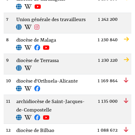
7
1 242 200
Union générale des travailleurs
8
1 230 840
diocèse de Malaga
9
1 230 220
diocèse de Terrassa
10
1 169 864
diocèse d'Orihuela-Alicante
11
1 135 000
archidiocèse de Saint-Jacques-
de-Compostelle
12
1 088 672
diocèse de Bilbao