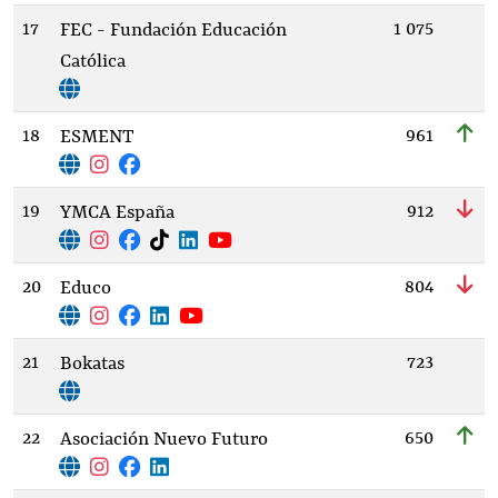
17
1 075
FEC - Fundación Educación
Católica
18
961
ESMENT
19
912
YMCA España
20
804
Educo
21
723
Bokatas
22
650
Asociación Nuevo Futuro