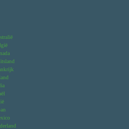
tralië
lgië
nada
itsland
nkrijk
land
ia
aël
ië
pan
xico
derland