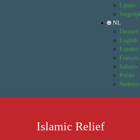
Lijsten
Vergelij
NL
Deutsch
English
Español
Français
Italiano
Polski
Nederla
Islamic Relief