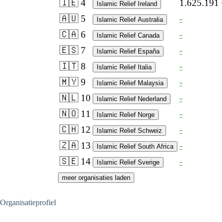
🇮🇪 4
1.625.191
Islamic Relief Ireland
🇦🇺 5
-
Islamic Relief Australia
🇨🇦 6
-
Islamic Relief Canada
🇪🇸 7
-
Islamic Relief España
🇮🇹 8
-
Islamic Relief Italia
🇲🇾 9
-
Islamic Relief Malaysia
🇳🇱 10
-
Islamic Relief Nederland
🇳🇴 11
-
Islamic Relief Norge
🇨🇭 12
-
Islamic Relief Schweiz
🇿🇦 13
-
Islamic Relief South Africa
🇸🇪 14
-
Islamic Relief Sverige
meer organisaties laden
Organisatieprofiel