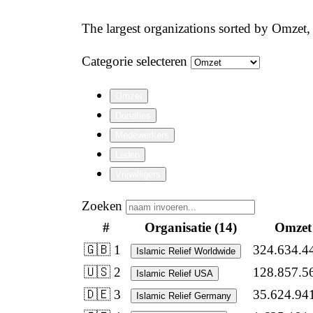
The largest organizations sorted by Omzet,
Categorie selecteren
Omzet
Donaties
Medewerkers
Leden
Vrijwilligers
Zoeken
#
Organisatie
(14)
Omzet
🇬🇧 1
324.634.4
Islamic Relief Worldwide
🇺🇸 2
128.857.5
Islamic Relief USA
🇩🇪 3
35.624.94
Islamic Relief Germany