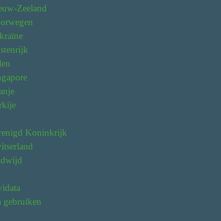
euw-Zeeland
oorwegen
kraïne
tenrijk
len
ngapore
anje
kije
S
renigd Koninkrijk
itserland
ldwijd
idata
a gebruiken