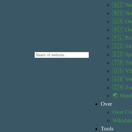
🇳🇿 Ni
🇳🇴 N
🇺🇦 Oe
🇦🇹 Oos
🇵🇱 Po
🇸🇬 Si
🇪🇸 Sp
🇹🇷 Tur
🇺🇸 V
🇬🇧 Ve
🇨🇭 Zw
🌏 Were
Over
Over Civ
Wikidat
Tools