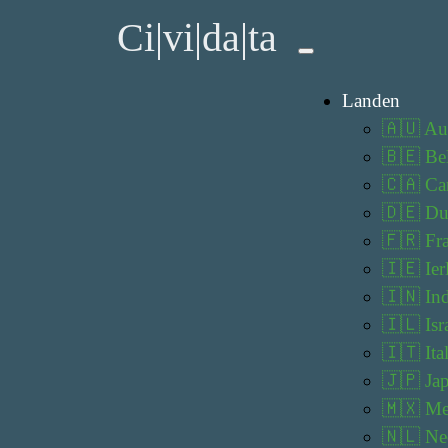
Ci|vi|da|ta
Landen
🇦🇺 Aus
🇧🇪 Be
🇨🇦 Ca
🇩🇪 Du
🇫🇷 Fra
🇮🇪 Ier
🇮🇳 Ind
🇮🇱 Isr
🇮🇹 Ital
🇯🇵 Ja
🇲🇽 Me
🇳🇱 Ne