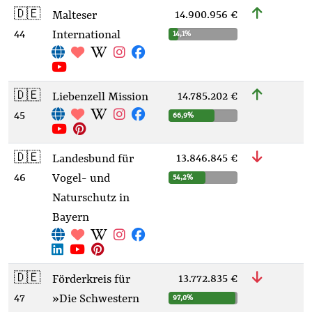
🇩🇪
14.900.956 €
Malteser
44
International
14,1%
🇩🇪
14.785.202 €
Liebenzell Mission
45
66,9%
🇩🇪
13.846.845 €
Landesbund für
46
Vogel- und
54,2%
Naturschutz in
Bayern
🇩🇪
13.772.835 €
Förderkreis für
47
»Die Schwestern
97,0%