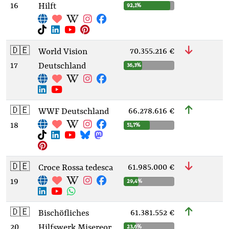
16
Hilft
92,1%
🇩🇪
70.355.216 €
World Vision
17
Deutschland
36,3%
🇩🇪
66.278.616 €
WWF Deutschland
18
51,7%
🇩🇪
61.985.000 €
Croce Rossa tedesca
19
29,4%
🇩🇪
61.381.552 €
Bischöfliches
20
Hilfswerk Misereor
23,6%