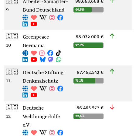
🇩🇪
99.663.668 €
Arbeiter-Samariter-
9
Bund Deutschland
60,8%
🇩🇪
88.032.000 €
Greenpeace
10
Germania
97,5%
🇩🇪
87.462.542 €
Deutsche Stiftung
11
Denkmalschutz
73,1%
🇩🇪
86.463.577 €
Deutsche
12
Welthungerhilfe
22,6%
e.V.