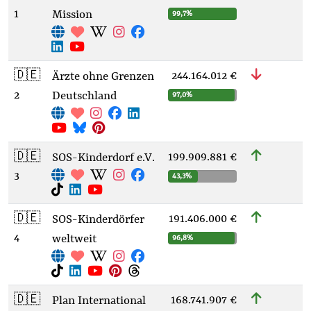
1
Mission
99,7%
🇩🇪
244.164.012 €
Ärzte ohne Grenzen
2
Deutschland
97,0%
🇩🇪
199.909.881 €
SOS-Kinderdorf e.V.
3
43,3%
🇩🇪
191.406.000 €
SOS-Kinderdörfer
4
weltweit
96,8%
🇩🇪
168.741.907 €
Plan International