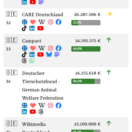
🇩🇪
26.287.506 €
CARE Deutschland
32
23,5%
🇩🇪
24.591.575 €
Campact
33
99,8%
🇩🇪
24.155.618 €
Deutscher
34
Tierschutzbund -
80,0%
German Animal
Welfare Federation
🇩🇪
23.100.000 €
Wikimedia