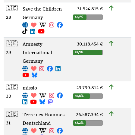
🇩🇪
31.524.815 €
Save the Children
28
Germany
45,1%
🇩🇪
30.118.454 €
Amnesty
29
International
97,5%
Germany
🇩🇪
29.799.812 €
missio
30
56,8%
🇩🇪
26.587.394 €
Terre des Hommes
31
Deutschland
43,2%