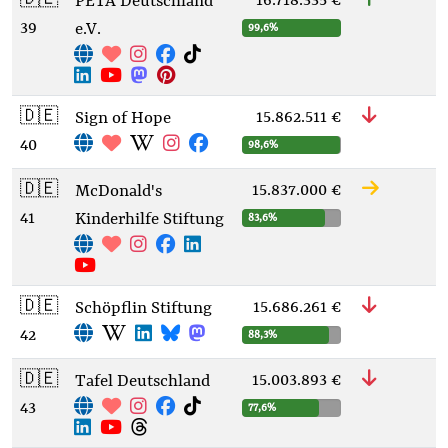
🇩🇪
16.718.335 €
PETA Deutschland
39
e.V.
99,6%
🇩🇪
15.862.511 €
Sign of Hope
40
98,6%
🇩🇪
15.837.000 €
McDonald's
41
Kinderhilfe Stiftung
83,6%
🇩🇪
15.686.261 €
Schöpflin Stiftung
42
88,3%
🇩🇪
15.003.893 €
Tafel Deutschland
43
77,6%