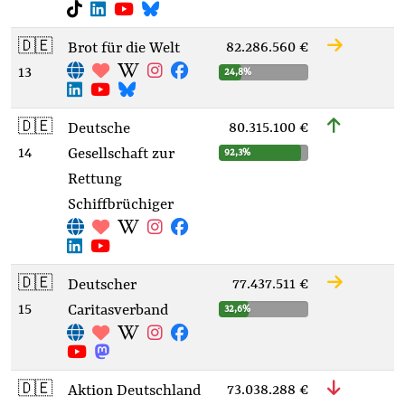
🇩🇪
82.286.560 €
Brot für die Welt
13
24,8%
🇩🇪
80.315.100 €
Deutsche
14
Gesellschaft zur
92,3%
Rettung
Schiffbrüchiger
🇩🇪
77.437.511 €
Deutscher
15
Caritasverband
32,6%
🇩🇪
73.038.288 €
Aktion Deutschland