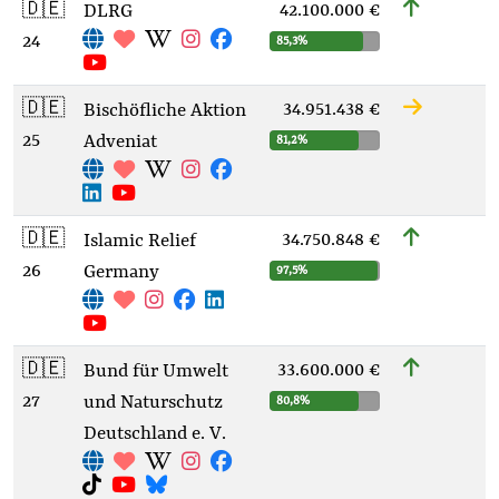
🇩🇪
42.100.000 €
DLRG
24
85,3%
🇩🇪
34.951.438 €
Bischöfliche Aktion
25
Adveniat
81,2%
🇩🇪
34.750.848 €
Islamic Relief
26
Germany
97,5%
🇩🇪
33.600.000 €
Bund für Umwelt
27
und Naturschutz
80,8%
Deutschland e. V.