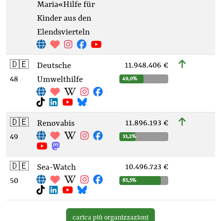
Maria« Hilfe für
Kinder aus den
Elendsvierteln
🇩🇪
11.948.406 €
Deutsche
48
Umwelthilfe
49,0%
🇩🇪
11.896.193 €
Renovabis
49
33,2%
🇩🇪
10.496.723 €
Sea-Watch
50
85,5%
carica più organizzazioni