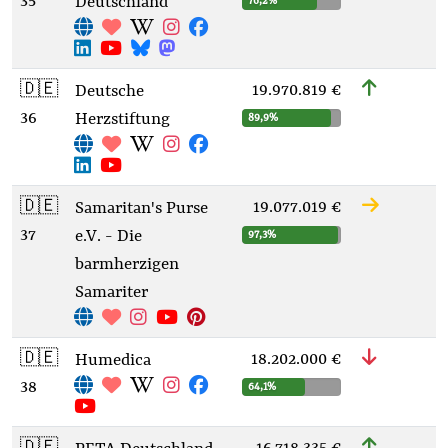
35
Deutschland
76,2%
🇩🇪
19.970.819 €
Deutsche
36
Herzstiftung
89,9%
🇩🇪
19.077.019 €
Samaritan's Purse
37
e.V. - Die
97,3%
barmherzigen
Samariter
🇩🇪
18.202.000 €
Humedica
38
64,1%