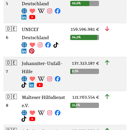
5
Deutschland
66,9%
🇩🇪
159.596.981 €
UNICEF
6
Deutschland
94,2%
🇩🇪
137.323.187 €
Johanniter-Unfall-
7
Hilfe
6,1%
🇩🇪
121.703.554 €
Malteser Hilfsdienst
8
e.V.
21,2%