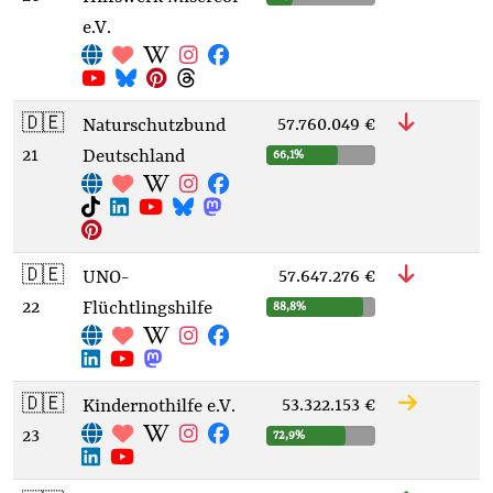
e.V.
🇩🇪
57.760.049 €
Naturschutzbund
21
Deutschland
66,1%
🇩🇪
57.647.276 €
UNO-
22
Flüchtlingshilfe
88,8%
🇩🇪
53.322.153 €
Kindernothilfe e.V.
23
72,9%