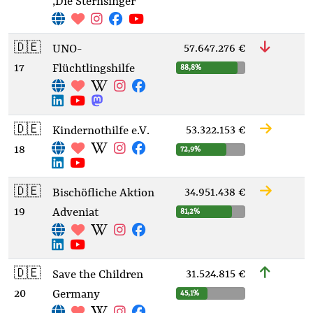
‚Die Sternsinger’
🇩🇪
57.647.276 €
UNO-
17
Flüchtlingshilfe
88,8%
🇩🇪
53.322.153 €
Kindernothilfe e.V.
18
72,9%
🇩🇪
34.951.438 €
Bischöfliche Aktion
19
Adveniat
81,2%
🇩🇪
31.524.815 €
Save the Children
20
Germany
45,1%