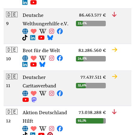
🇩🇪
86.463.577 €
Deutsche
9
Welthungerhilfe e.V.
22,6%
🇩🇪
82.286.560 €
Brot für die Welt
10
24,8%
🇩🇪
77.437.511 €
Deutscher
11
Caritasverband
32,6%
🇩🇪
73.038.288 €
Aktion Deutschland
12
Hilft
92,1%