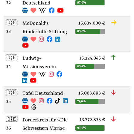
32
Deutschland
97,6%
🇩🇪
15.837.000 €
McDonald's
33
Kinderhilfe Stiftung
83,6%
🇩🇪
15.224.045 €
Ludwig-
34
Missionsverein
63,4%
🇩🇪
15.003.893 €
Tafel Deutschland
35
77,6%
🇩🇪
13.772.835 €
Förderkreis für »Die
36
Schwestern Maria«
97,0%