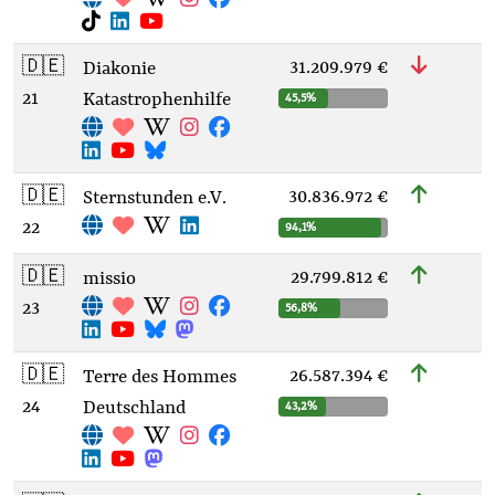
🇩🇪
31.209.979 €
Diakonie
21
Katastrophenhilfe
45,5%
🇩🇪
30.836.972 €
Sternstunden e.V.
22
94,1%
🇩🇪
29.799.812 €
missio
23
56,8%
🇩🇪
26.587.394 €
Terre des Hommes
24
Deutschland
43,2%