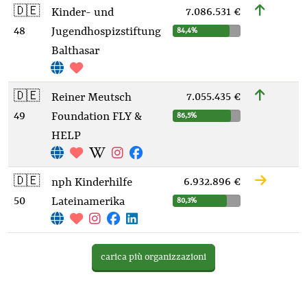
🇩🇪
7.086.531 €
Kinder- und
48
Jugendhospizstiftung
84,4%
Balthasar
🇩🇪
7.055.435 €
Reiner Meutsch
49
Foundation FLY &
86,5%
HELP
🇩🇪
6.932.896 €
nph Kinderhilfe
50
Lateinamerika
80,3%
carica più organizzazioni