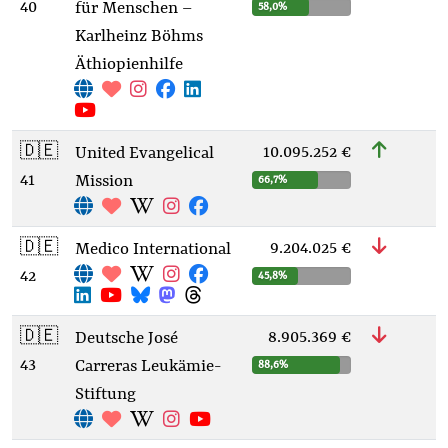
40
für Menschen –
58,0%
Karlheinz Böhms
Äthiopienhilfe
🇩🇪
10.095.252 €
United Evangelical
41
Mission
66,7%
🇩🇪
9.204.025 €
Medico International
42
45,8%
🇩🇪
8.905.369 €
Deutsche José
43
Carreras Leukämie-
88,6%
Stiftung