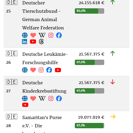
🇩🇪
24.155.618 €
Deutscher
25
Tierschutzbund -
80,0%
German Animal
Welfare Federation
🇩🇪
21.567.375 €
Deutsche Leukämie-
26
Forschungshilfe
67,9%
🇩🇪
21.567.375 €
Deutsche
27
Kinderkrebsstiftung
67,9%
🇩🇪
19.077.019 €
Samaritan's Purse
28
e.V. - Die
97,3%