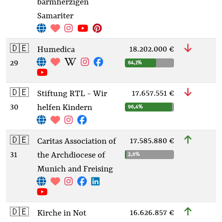
barmherzigen
Samariter
🇩🇪
18.202.000 €
Humedica
29
64,1%
🇩🇪
17.657.551 €
Stiftung RTL - Wir
30
helfen Kindern
96,4%
🇩🇪
17.585.880 €
Caritas Association of
31
the Archdiocese of
2,6%
Munich and Freising
🇩🇪
16.626.857 €
Kirche in Not