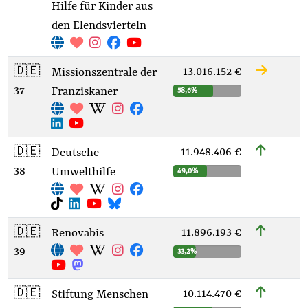
Hilfe für Kinder aus
den Elendsvierteln
🇩🇪
13.016.152 €
Missionszentrale der
37
Franziskaner
58,6%
🇩🇪
11.948.406 €
Deutsche
38
Umwelthilfe
49,0%
🇩🇪
11.896.193 €
Renovabis
39
33,2%
🇩🇪
10.114.470 €
Stiftung Menschen