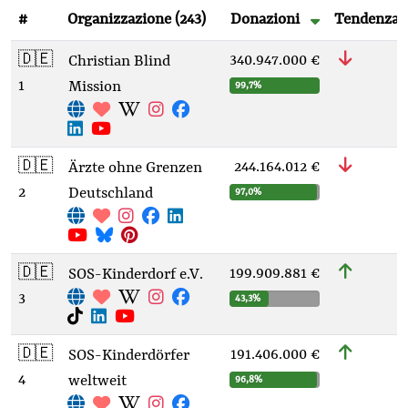
#
Organizzazione
(243)
Donazioni
Tendenza
🇩🇪
340.947.000 €
Christian Blind
1
Mission
99,7%
🇩🇪
244.164.012 €
Ärzte ohne Grenzen
2
Deutschland
97,0%
🇩🇪
199.909.881 €
SOS-Kinderdorf e.V.
3
43,3%
🇩🇪
191.406.000 €
SOS-Kinderdörfer
4
weltweit
96,8%