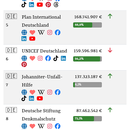
🇩🇪
168.741.907 €
Plan International
5
Deutschland
66,9%
🇩🇪
159.596.981 €
UNICEF Deutschland
6
94,2%
🇩🇪
137.323.187 €
Johanniter-Unfall-
7
Hilfe
6,1%
🇩🇪
87.462.542 €
Deutsche Stiftung
8
Denkmalschutz
73,1%