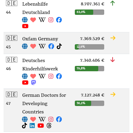
🇩🇪
8.707.361 €
Lebenshilfe
44
Deutschland
63,0%
🇩🇪
7.369.529 €
Oxfam Germany
45
12,9%
🇩🇪
7.340.406 €
Deutsches
46
Kinderhilfswerk
79,8%
🇩🇪
7.127.248 €
German Doctors for
47
Developing
56,2%
Countries