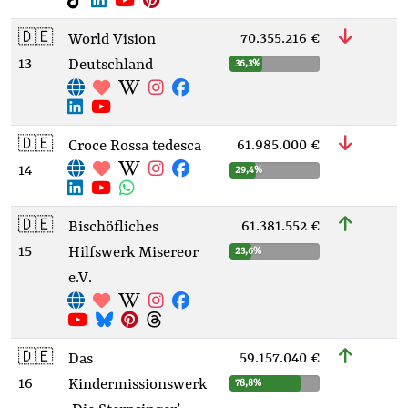
🇩🇪
70.355.216 €
World Vision
13
Deutschland
36,3%
🇩🇪
61.985.000 €
Croce Rossa tedesca
14
29,4%
🇩🇪
61.381.552 €
Bischöfliches
15
Hilfswerk Misereor
23,6%
e.V.
🇩🇪
59.157.040 €
Das
16
Kindermissionswerk
78,8%